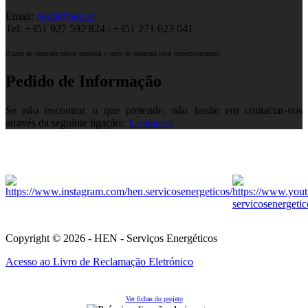
Email:
geral@hen.pt
Tel: +351 927 592 824 | +351 271 023 041
(Custo de chamada móvel nacional e custo de chamada local respectivamente)
Pedido de Informação
Se não encontrar o que pretende, não hesite em contactar-nos
através da seguinte ligação:
Contactos
Copyright © 2026 - HEN - Serviços Energéticos
Acesso ao Livro de Reclamação Eletrónico
Ver fichas do projeto