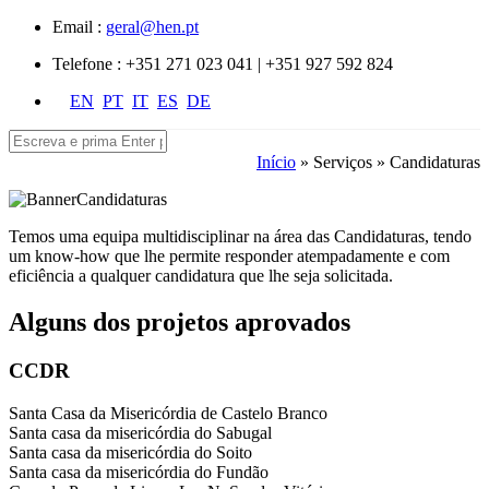
Passar para o conteúdo principal
Email :
geral@hen.pt
Telefone :
+351 271 023 041 | +351 927 592 824
EN
PT
IT
ES
DE
Pesquisar
Formulário de pesquisa
Início
»
Serviços
» Candidaturas
Está aqui
Temos uma equipa multidisciplinar na área das Candidaturas, tendo
um know-how que lhe permite responder atempadamente e com
eficiência a qualquer candidatura que lhe seja solicitada.
Alguns dos projetos aprovados
CCDR
Santa Casa da Misericórdia de Castelo Branco
Santa casa da misericórdia do Sabugal
Santa casa da misericórdia do Soito
Santa casa da misericórdia do Fundão