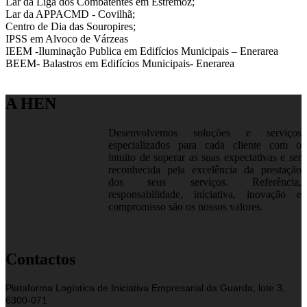
Lar da Liga dos Combatentes em Estremoz;
Lar da APPACMD - Covilhã;
Centro de Dia das Souropires;
IPSS em Alvoco de Várzeas
IEEM -Iluminação Publica em Edifícios Municipais – Enerarea
BEEM- Balastros em Edifícios Municipais- Enerarea
A HEN
Desenvolvemos soluções e serviços
especializados para cada cliente com o
intuito de superar as suas expectativas e ser
reconhecida pela excelência da prestação
dos seus serviços. Referência,
responsabilidade, iniciativa, inovação e
compromisso são os nossos valores.
Contactos
Plataforma Logística de Iniciativa Empresarial da Guarda, lote 3,
6300-071