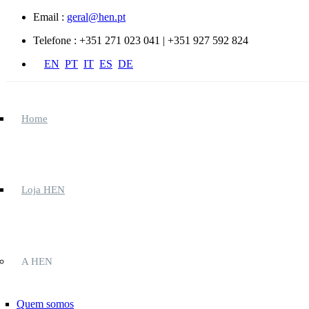
Passar para o conteúdo principal
Email :
geral@hen.pt
Telefone :
+351 271 023 041 | +351 927 592 824
EN
PT
IT
ES
DE
Home
Loja HEN
A HEN
Quem somos