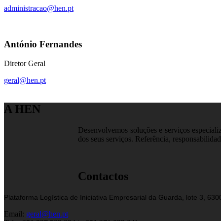
administracao@hen.pt
António Fernandes
Diretor Geral
geral@hen.pt
A HEN
Desenvolvemos soluções e serviços especializa
dos seus serviços. Referência, responsabilidad
Contactos
Plataforma Logística de Iniciativa Empresarial da Guarda, lote 3, 63
Email:
geral@hen.pt