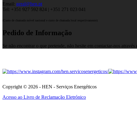
Email:
geral@hen.pt
Tel: +351 927 592 824 | +351 271 023 041
(Custo de chamada móvel nacional e custo de chamada local respectivamente)
Pedido de Informação
Se não encontrar o que pretende, não hesite em contactar-nos através
Copyright © 2026 - HEN - Serviços Energéticos
Acesso ao Livro de Reclamação Eletrónico