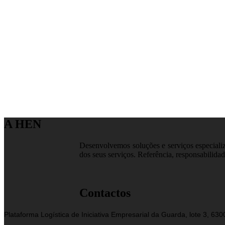
A HEN
Desenvolvemos soluções e serviços especializa
dos seus serviços. Referência, responsabilidad
Contactos
Plataforma Logística de Iniciativa Empresarial da Guarda, lote 3, 63