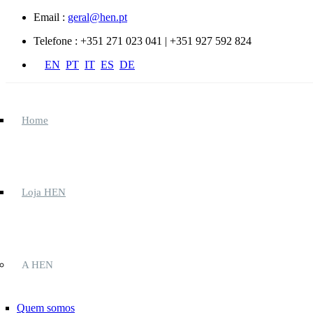
Passar para o conteúdo principal
Email :
geral@hen.pt
Telefone :
+351 271 023 041 | +351 927 592 824
EN
PT
IT
ES
DE
Home
Loja HEN
A HEN
Quem somos