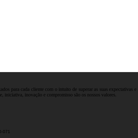
dos para cada cliente com o intuito de superar as suas expectativas e 
e, iniciativa, inovação e compromisso são os nossos valores.
00-071