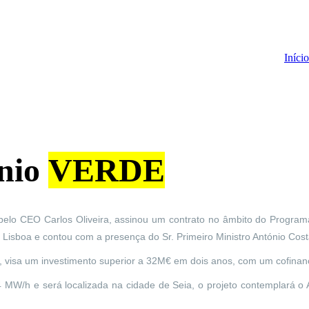
Início
énio
VERDE
 pelo CEO Carlos Oliveira, assinou um contrato no âmbito do Progra
isboa e contou com a presença do Sr. Primeiro Ministro António Cos
e, visa um investimento superior a 32M€ em dois anos, com um cofina
 MW/h e será localizada na cidade de Seia, o projeto contemplará o