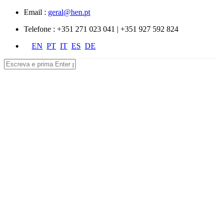
Passar para o conteúdo principal
Email :
geral@hen.pt
Telefone :
+351 271 023 041 | +351 927 592 824
EN
PT
IT
ES
DE
Pesquisar
Formulário de pesquisa