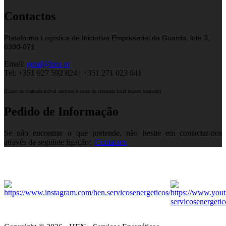
Contactos
Plataforma Logística de Iniciativa Empresarial da Guarda, lote 3,
6300-071
Email:
geral@hen.pt
Tel: +351 927 592 824 | +351 271 023 041
(Custo de chamada móvel nacional e custo de chamada local respectivamente)
Pedido de Informação
Se não encontrar o que pretende, não hesite em contactar-nos
através da seguinte ligação:
Contactos