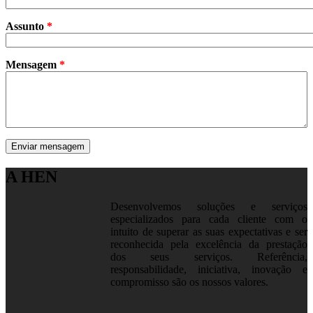
Assunto
*
Mensagem
*
A HEN
Desenvolvemos soluções e serviços
especializados para cada cliente com o
intuito de superar as suas expectativas e ser
reconhecida pela excelência da prestação
dos seus serviços. Referência,
responsabilidade, iniciativa, inovação e
compromisso são os nossos valores.