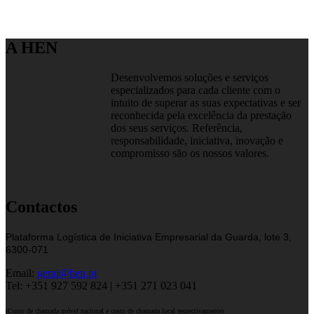
A HEN
Desenvolvemos soluções e serviços
especializados para cada cliente com o
intuito de superar as suas expectativas e ser
reconhecida pela excelência da prestação
dos seus serviços. Referência,
responsabilidade, iniciativa, inovação e
compromisso são os nossos valores.
Contactos
Plataforma Logística de Iniciativa Empresarial da Guarda, lote 3,
6300-071
Email:
geral@hen.pt
Tel: +351 927 592 824 | +351 271 023 041
(Custo de chamada móvel nacional e custo de chamada local respectivamente)