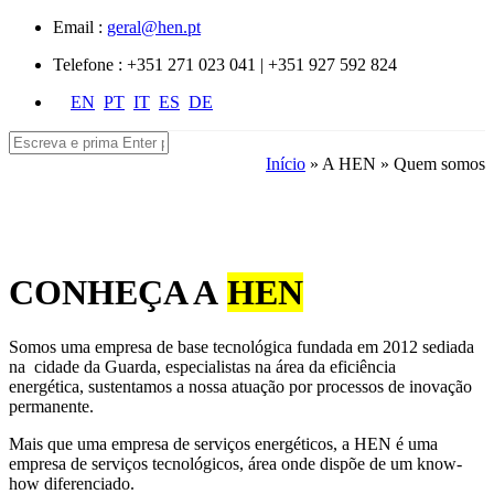
Passar para o conteúdo principal
Email :
geral@hen.pt
Telefone :
+351 271 023 041 | +351 927 592 824
EN
PT
IT
ES
DE
Pesquisar
Formulário de pesquisa
Início
»
A HEN
» Quem somos
Está aqui
CONHEÇA A
HEN
Somos uma empresa de base tecnológica fundada em 2012 sediada
na cidade da Guarda, especialistas na área da eficiência
energética, sustentamos a nossa atuação por processos de inovação
permanente.
Mais que uma empresa de serviços energéticos, a HEN é uma
empresa de serviços tecnológicos, área onde dispõe de um know-
how diferenciado.