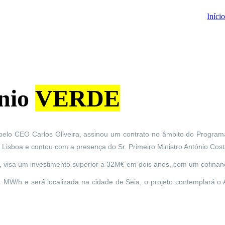
Início
énio
VERDE
 pelo CEO Carlos Oliveira, assinou um contrato no âmbito do Progra
isboa e contou com a presença do Sr. Primeiro Ministro António Cos
e, visa um investimento superior a 32M€ em dois anos, com um cofina
 MW/h e será localizada na cidade de Seia, o projeto contemplará o