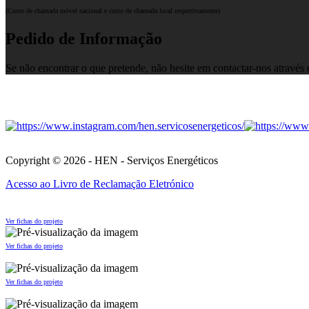
(Custo de chamada móvel nacional e custo de chamada local respectivamente)
Pedido de Informação
Se não encontrar o que pretende, não hesite em contactar-nos através
Copyright © 2026 - HEN - Serviços Energéticos
Acesso ao Livro de Reclamação Eletrónico
Ver fichas do projeto
Ver fichas do projeto
Ver fichas do projeto