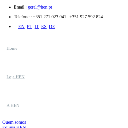
Passar para o conteúdo principal
Email :
geral@hen.pt
Telefone :
+351 271 023 041 | +351 927 592 824
EN
PT
IT
ES
DE
Home
Loja HEN
A HEN
Quem somos
Equipa HEN