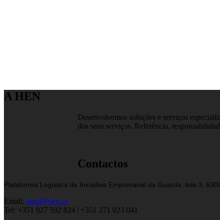
A HEN
Desenvolvemos soluções e serviços especializa
dos seus serviços. Referência, responsabilidad
Contactos
Plataforma Logística de Iniciativa Empresarial da Guarda, lote 3, 63
Email:
geral@hen.pt
Tel: +351 927 592 824 | +351 271 023 041