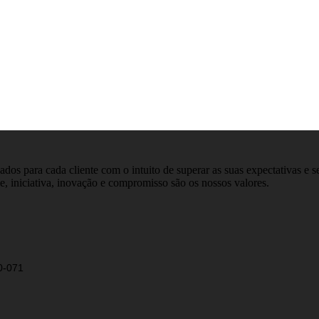
dos para cada cliente com o intuito de superar as suas expectativas e s
e, iniciativa, inovação e compromisso são os nossos valores.
00-071